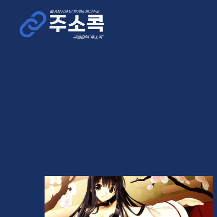
Skip
to
content