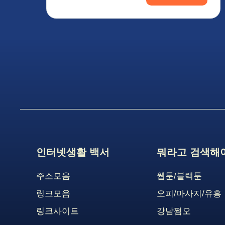
인터넷생활 백서
뭐라고 검색해야
주소모음
웹툰/블랙툰
링크모음
오피/마사지/유흥
링크사이트
강남쩜오