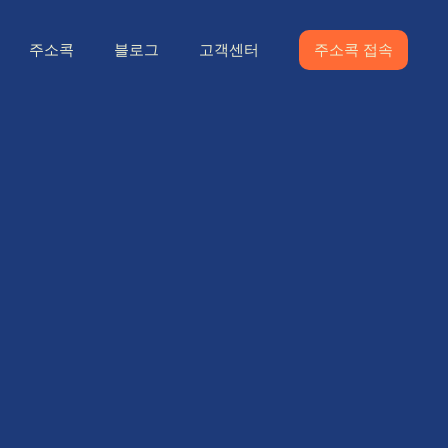
주소콕
블로그
고객센터
주소콕 접속
점