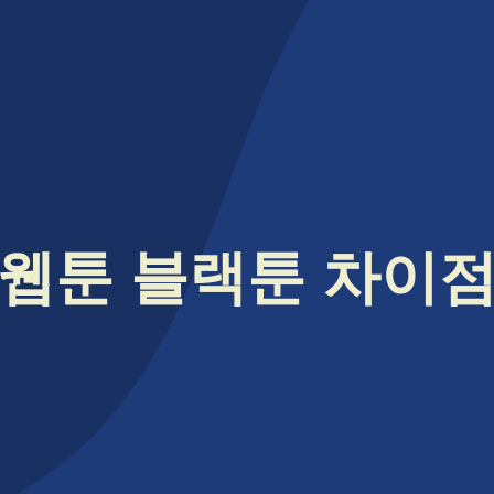
웹툰 블랙툰 차이