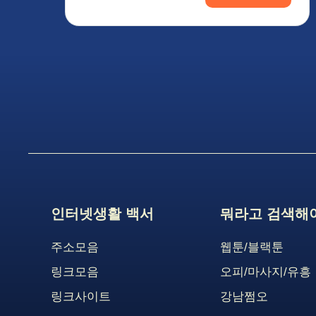
인터넷생활 백서
뭐라고 검색해야
주소모음
웹툰/블랙툰
링크모음
오피/마사지/유흥
링크사이트
강남쩜오