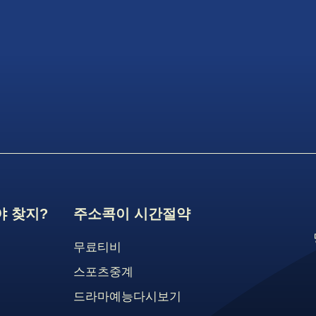
 찾지?
주소콕이 시간절약
무료티비
스포츠중계
드라마예능다시보기