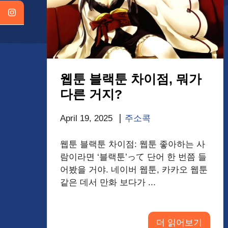
웹툰 블랙툰 차이점, 뭐가
다른 거지?
April 19, 2025
주소콕
웹툰 블랙툰 차이점: 웹툰 좋아하는 사
람이라면 ‘블랙툰’って 단어 한 번쯤 들
어봤을 거야. 네이버 웹툰, 카카오 웹툰
같은 데서 만화 보다가 ...
더 읽어보기